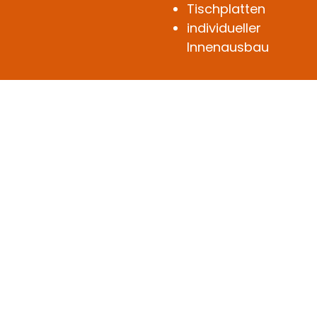
Tischplatten
individueller
Innenausbau
Traditionelle
Handwerkskunst
seit mehr als 30
Jahren.
Impressum
Datenschutzerklärung