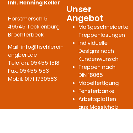
Inh. Henning Keller
Unser
Angebot
Horstmersch 5
49545 Tecklenburg
Maßgeschneiderte
Brochterbeck
Treppenlösungen
Individuelle
Mail: info@tischlerei-
Designs nach
engbert.de
Kundenwunsch
Telefon: 05455 1518
Treppen nach
Fax: 05455 553
DIN 18065
Mobil: 0171 1730583
Möbelfertigung
Fensterbänke
Arbeitsplatten
aus Massivholz
Tischplatten
individueller
Innenausbau