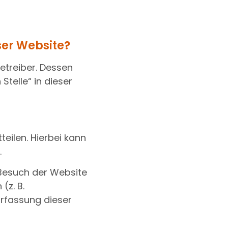
ser Website?
etreiber. Dessen
telle“ in dieser
eilen. Hierbei kann
.
 Besuch der Website
(z. B.
Erfassung dieser