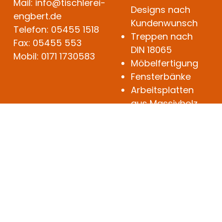
Mail: info@tischlerei-
Designs nach
engbert.de
Kundenwunsch
Telefon: 05455 1518
Treppen nach
Fax: 05455 553
DIN 18065
Mobil: 0171 1730583
Möbelfertigung
Fensterbänke
Arbeitsplatten
aus Massivholz
Tischplatten
individueller
Innenausbau
Traditionelle
Handwerkskunst
seit mehr als 30
Jahren.